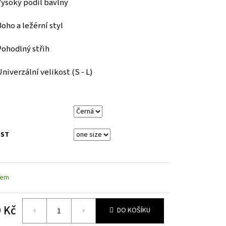
Vysoký podíl bavlny
ĚDÁ PŘECHODOVÁ MAYO
oho a ležérní styl
Pohodlný střih
niverzální velikost (S - L)
OST
dem
 Kč
DO KOŠÍKU
á