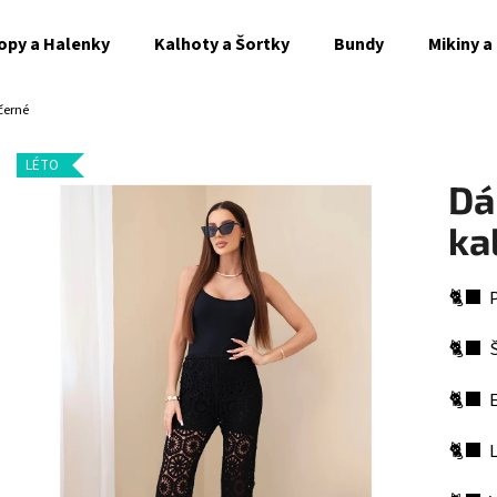
opy a Halenky
Kalhoty a Šortky
Bundy
Mikiny a
černé
Co potřebujete najít?
LÉTO
Dá
HLEDAT
ka
🐈‍⬛ 
Doporučujeme
🐈‍⬛ 
🐈‍⬛ E
🐈‍⬛ 