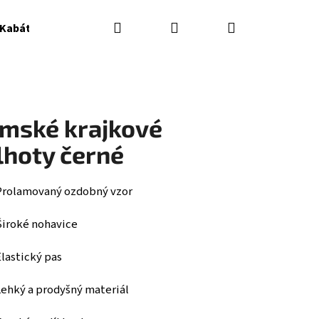
Hledat
Přihlášení
Nákupní
 Kabátky
Soupravy
Doplňky
košík
mské krajkové
lhoty černé
Prolamovaný ozdobný vzor
Široké nohavice
lastický pas
Následující
Lehký a prodyšný materiál