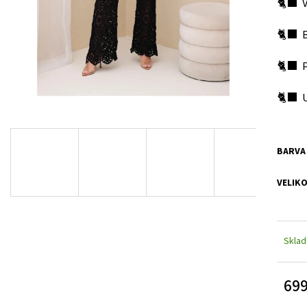
🐈‍⬛ 
KALHOTY BIANCO BÉŽOVÉ SPORTOVNÍ MAYO
BUNDA GEMMA HN
CHIX
CHIX
999 Kč
1 799 Kč
🐈‍⬛ B
🐈‍⬛ 
🐈‍⬛ U
BARVA
VELIK
Skla
699
Měrn