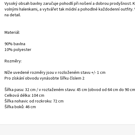
Vysoký obsah bavlny zaručuje pohodlí při nošení a dobrou prodyšnost. Ka
volnými halenkami, a vytvářet tak módní a pohodlné každodenní outfity. 
na detail.
Materiál:
90% bavlna
10% polyester
Rozměry:
Níže uvedené rozměry jsou v rozloženém stavu +/- 1 cm
Pro získání obvodu vynásobte šířku číslem 2
Šířka pasu: 32 cm / v roztaženém stavu: 45 cm (obvod od 64 cm do 90 cm
Celková délka: 104 cm
Šířka nohavic od rozkroku: 72 cm
Šířka boků: 46 cm