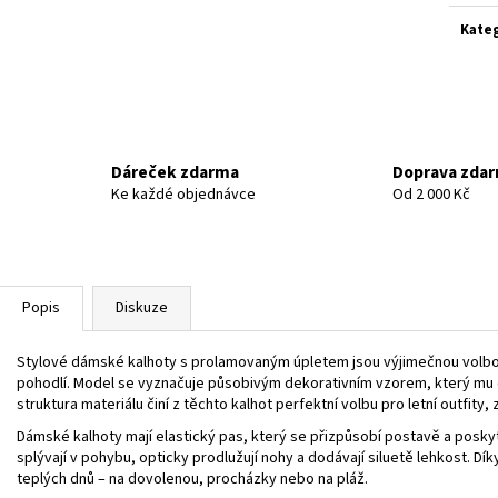
cena:
Kate
Dáreček zdarma
Doprava zda
Ke každé objednávce
Od 2 000 Kč
Popis
Diskuze
Stylové dámské kalhoty s prolamovaným úpletem jsou výjimečnou volbou 
pohodlí. Model se vyznačuje působivým dekorativním vzorem, který mu 
struktura materiálu činí z těchto kalhot perfektní volbu pro letní outfity,
Dámské kalhoty mají elastický pas, který se přizpůsobí postavě a posky
splývají v pohybu, opticky prodlužují nohy a dodávají siluetě lehkost. 
teplých dnů – na dovolenou, procházky nebo na pláž.