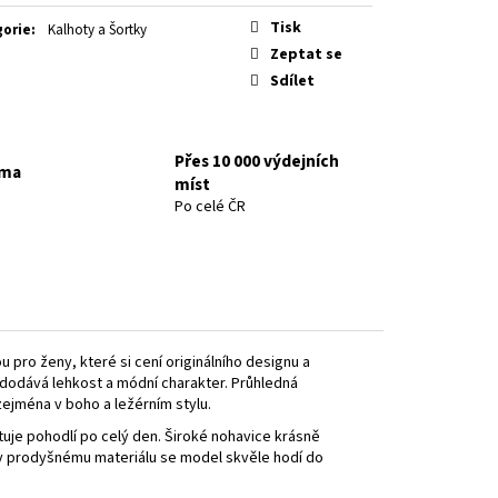
Tisk
gorie
:
Kalhoty a Šortky
Zeptat se
Sdílet
Přes 10 000 výdejních
rma
míst
Po celé ČR
pro ženy, které si cení originálního designu a
dodává lehkost a módní charakter. Průhledná
 zejména v boho a ležérním stylu.
tuje pohodlí po celý den. Široké nohavice krásně
Díky prodyšnému materiálu se model skvěle hodí do