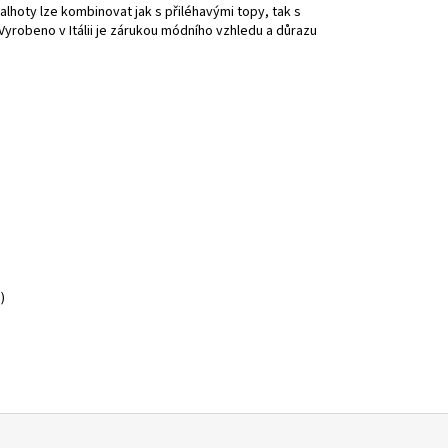
lhoty lze kombinovat jak s přiléhavými topy, tak s
Vyrobeno v Itálii je zárukou módního vzhledu a důrazu
)